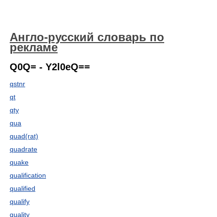
Англо-русский словарь по
рекламе
Q0Q= - Y2l0eQ==
qstnr
qt
qty
qua
quad(rat)
quadrate
quake
qualification
qualified
qualify
quality