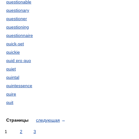
questionable
questionary
questioner
questioning
questionnaire
quick-set
quickie
quid pro quo
quiet
quintal
quintessence
quire
quit
Страницы
следующая
→
1
2
3